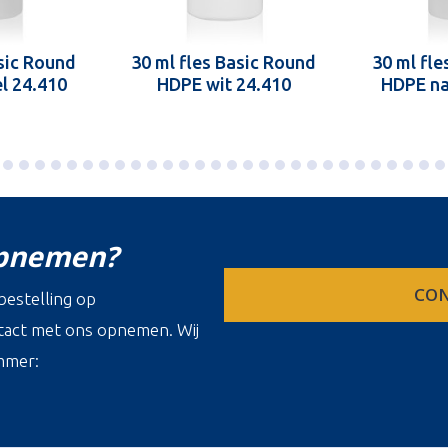
asic Round
30 ml fles Basic Round
30 ml fle
l 24.410
HDPE wit 24.410
HDPE na
opnemen?
CON
estelling op
ontact met ons opnemen. Wij
mmer: