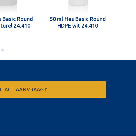
s Basic Round
50 ml fles Basic Round
50 ml
turel 24.410
HDPE wit 24.410
HDP
TACT AANVRAAG