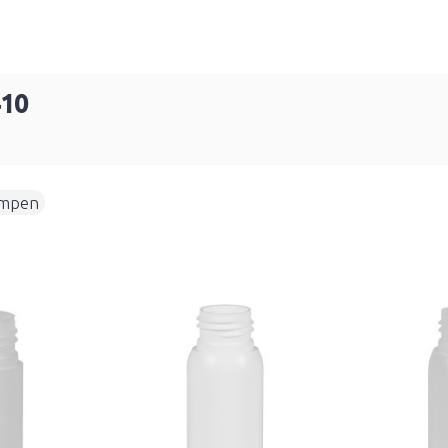
410
mpen