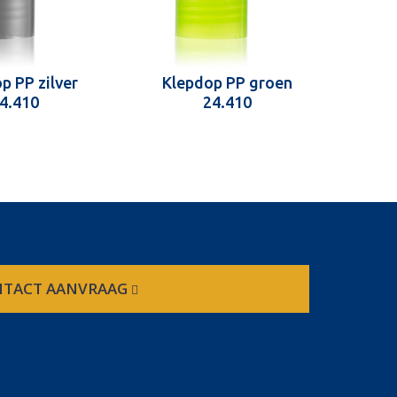
p PP zilver
Klepdop PP groen
Kl
4.410
24.410
TACT AANVRAAG