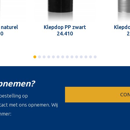
 naturel
Klepdop PP zwart
Klepdo
10
24.410
2
opnemen?
CON
estelling op
ontact met ons opnemen. Wij
mmer: