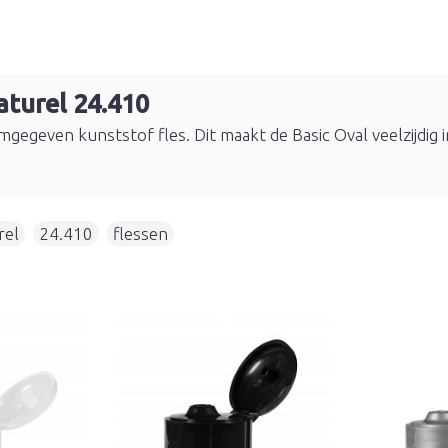
aturel 24.410
rmgegeven kunststof fles. Dit maakt de Basic Oval veelzijdig 
rel
,
24.410
,
flessen