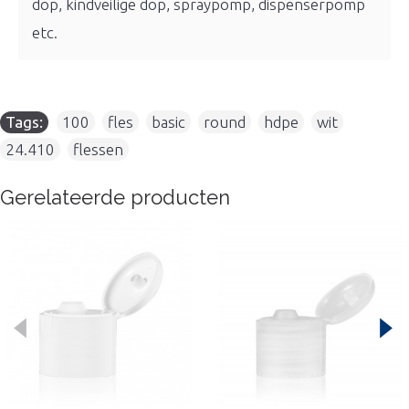
dop, kindveilige dop, spraypomp, dispenserpomp
etc.
Tags:
100
,
fles
,
basic
,
round
,
hdpe
,
wit
,
24.410
,
flessen
Gerelateerde producten