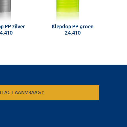
p PP zilver
Klepdop PP groen
Kl
4.410
24.410
TACT AANVRAAG