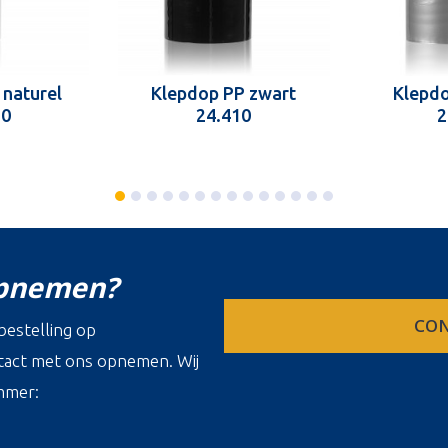
 naturel
Klepdop PP zwart
Klepdo
10
24.410
2
opnemen?
CON
estelling op
ontact met ons opnemen. Wij
mmer: