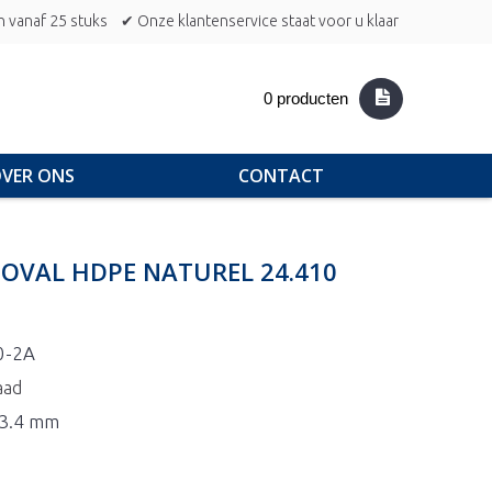
n vanaf 25 stuks
✔ Onze klantenservice staat voor u klaar
0 producten
VER ONS
CONTACT
C OVAL HDPE NATUREL 24.410
0-2A
aad
73.4 mm