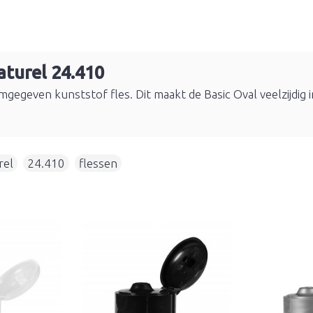
aturel 24.410
rmgegeven kunststof fles. Dit maakt de Basic Oval veelzijdig 
rel
,
24.410
,
flessen