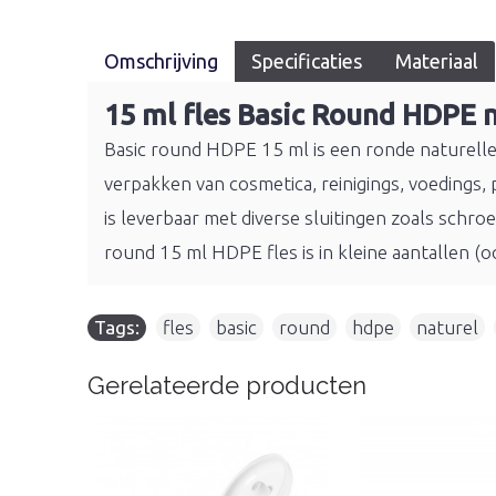
Omschrijving
Specificaties
Materiaal
15 ml fles Basic Round HDPE n
Basic round HDPE 15 ml is een ronde naturelle (
verpakken van cosmetica, reinigings, voedings,
is leverbaar met diverse sluitingen zoals schr
round 15 ml HDPE fles is in kleine aantallen (o
Tags:
fles
,
basic
,
round
,
hdpe
,
naturel
,
Gerelateerde producten