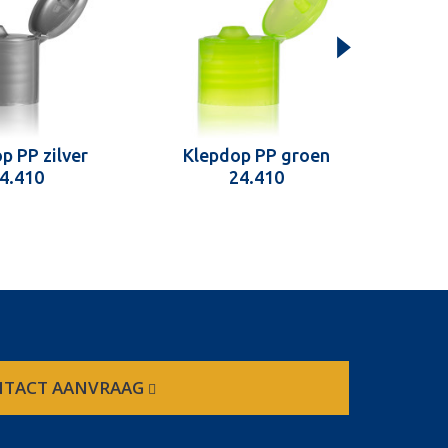
p PP zilver
Klepdop PP groen
Kl
4.410
24.410
TACT AANVRAAG