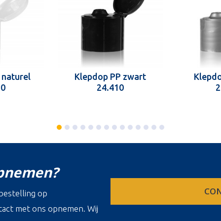
 naturel
Klepdop PP zwart
Klepdo
10
24.410
2
opnemen?
CON
estelling op
ontact met ons opnemen. Wij