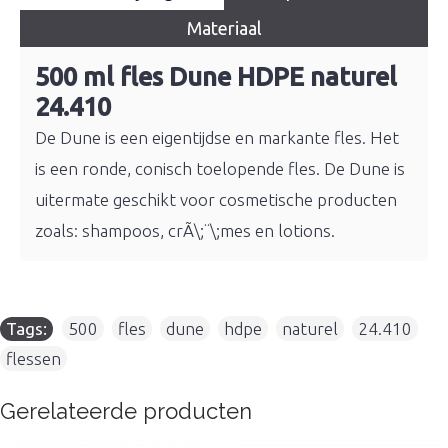
Materiaal
500 ml fles Dune HDPE naturel
24.410
De Dune is een eigentijdse en markante fles. Het
is een ronde, conisch toelopende fles. De Dune is
uitermate geschikt voor cosmetische producten
zoals: shampoos, crÃ\;¨\;mes en lotions.
Tags:
500
,
fles
,
dune
,
hdpe
,
naturel
,
24.410
,
flessen
Gerelateerde producten