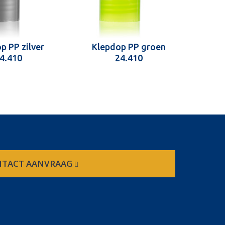
p PP zilver
Klepdop PP groen
Kl
4.410
24.410
TACT AANVRAAG