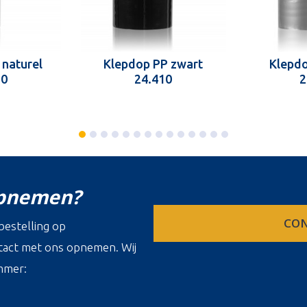
 naturel
Klepdop PP zwart
Klepdo
10
24.410
2
opnemen?
CON
estelling op
ontact met ons opnemen. Wij
mmer: