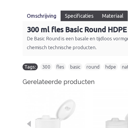
Omschrijving
Specificaties
Materiaal
300 ml fles Basic Round HDPE
De Basic Round is een basale en tijdloos vormge
chemisch technische producten.
Tags:
300
,
fles
,
basic
,
round
,
hdpe
,
na
Gerelateerde producten