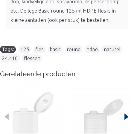
dop, kindveilige dop, spraypomp, dispenserpomp
etc. De lege Basic round 125 ml HDPE fles is in
kleine aantallen (ook per stuk) te bestellen.
Tags:
125
,
fles
,
basic
,
round
,
hdpe
,
naturel
,
24.410
,
flessen
Gerelateerde producten