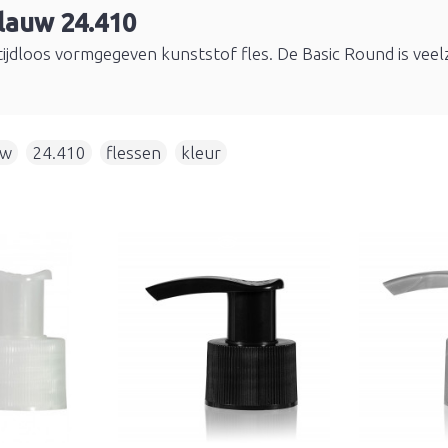
blauw 24.410
ijdloos vormgegeven kunststof fles. De Basic Round is veelzi
uw
,
24.410
,
flessen
,
kleur