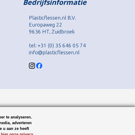
Bedrijfsinformatie
Plasticflessen.nl B.V.
Europaweg 22
9636 HT, Zuidbroek
tel: +31 (0) 35 646 05 74
info@plasticflessen.nl
er te analyseren.
media, adverteren
 u aan ze heeft
 hier onze privacy