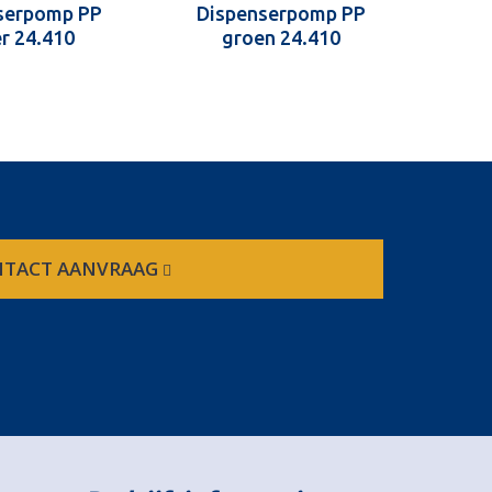
serpomp PP
Dispenserpomp PP
Di
er 24.410
groen 24.410
TACT AANVRAAG