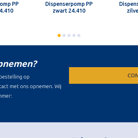
pomp PP
Dispenserpomp PP
Dispen
24.410
zwart 24.410
zilv
opnemen?
CON
estelling op
ontact met ons opnemen. Wij
mmer: