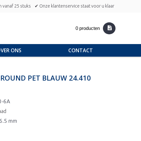
n vanaf 25 stuks
✔ Onze klantenservice staat voor u klaar
0 producten
VER ONS
CONTACT
C ROUND PET BLAUW 24.410
0-6A
aad
76.5 mm