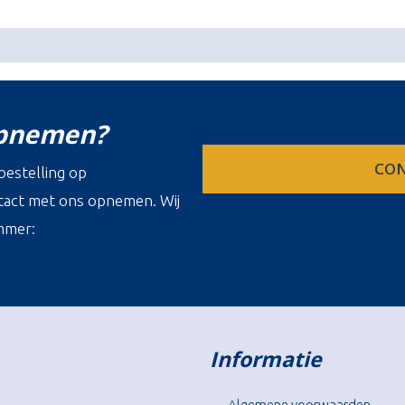
opnemen?
CON
estelling op
ontact met ons opnemen. Wij
mmer:
Informatie
Algemene voorwaarden