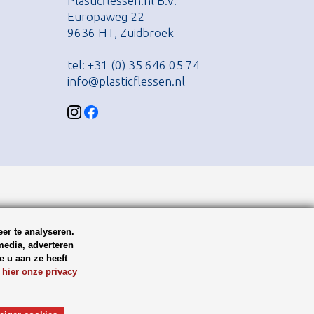
Plasticflessen.nl B.V.
Europaweg 22
9636 HT, Zuidbroek
tel: +31 (0) 35 646 05 74
info@plasticflessen.nl
er te analyseren.
media, adverteren
 u aan ze heeft
 hier onze privacy