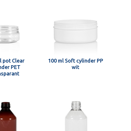
l pot Clear
100 ml Soft cylinder PP
nder PET
wit
nsparant