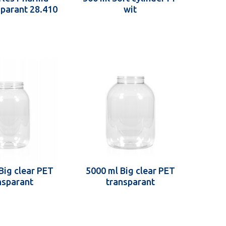
parant 28.410
wit
Big clear PET
5000 ml Big clear PET
nsparant
transparant