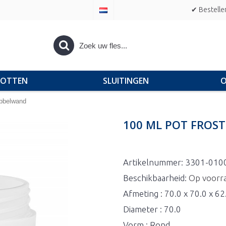
✔ Bestelle
POTTEN
SLUITINGEN
O
ubbelwand
100 ML POT FROS
Artikelnummer:
3301-010
Beschikbaarheid:
Op voorr
Afmeting : 70.0 x 70.0 x 6
Diameter : 70.0
Vorm : Rond