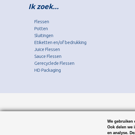
Ik zoek…
Flessen
Potten
Sluitingen
Etiketten en/of bedrukking
Juice Flessen
Sauce Flessen
Gerecyclede Flessen
HD Packaging
We gebruiken c
Ook delen we i
en analyse. De