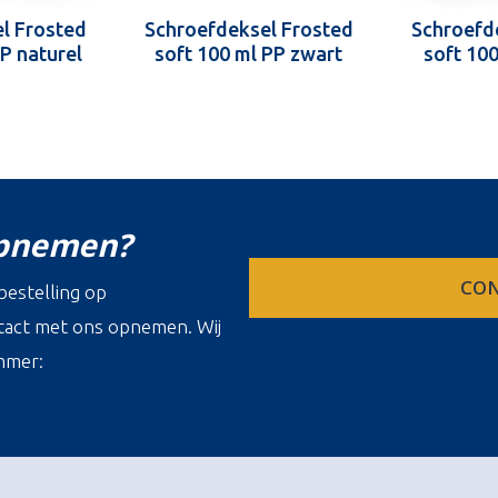
l Frosted
Schroefdeksel Frosted
Schroefd
PP naturel
soft 100 ml PP zwart
soft 100
opnemen?
CON
estelling op
ontact met ons opnemen. Wij
mmer: