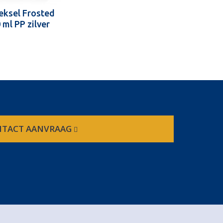
eksel Frosted
 ml PP zilver
TACT AANVRAAG