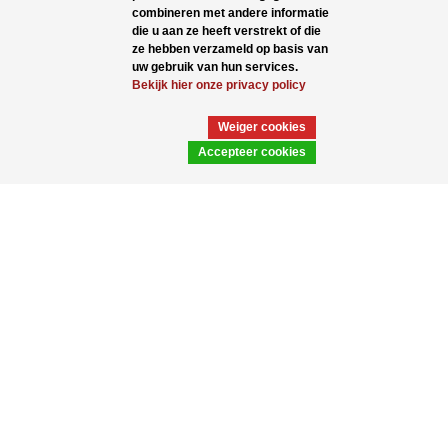
combineren met andere informatie
die u aan ze heeft verstrekt of die
ze hebben verzameld op basis van
uw gebruik van hun services.
Bekijk hier onze privacy policy
Weiger cookies
Accepteer cookies
2500 ml Big clear
5000 ml Big clear
PET transparant
PET transparant
Zullen wij contact met u
opnemen?