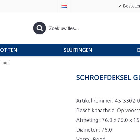
✔ Bestelle
POTTEN
SLUITINGEN
O
turel
SCHROEFDEKSEL G
Artikelnummer:
43-3302-
Beschikbaarheid:
Op voorr
Afmeting : 76.0 x 76.0 x 1
Diameter : 76.0
Vorm : Rond