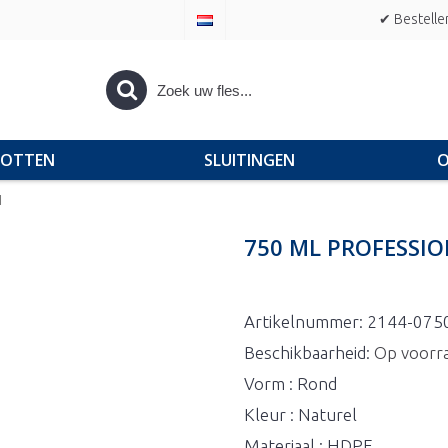
✔ Bestelle
POTTEN
SLUITINGEN
O
l
750 ML PROFESSI
Artikelnummer:
2144-075
Beschikbaarheid:
Op voorr
Vorm : Rond
Kleur : Naturel
Materiaal : HDPE