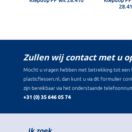
Klepdop PP wit 28.410
Klepdop PP
28.4
Zullen wij contact met u 
Mocht u vragen hebben met betrekking tot een b
plasticflessen.nl, dan kunt u via dit formulier c
zijn bereikbaar via het onderstaande telefoonnu
+31 (0) 35 646 05 74
Ik zoek…