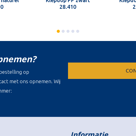
 naturel
Klepdop PP zwart
Klepdo
10
28.410
2
opnemen?
CON
estelling op
ontact met ons opnemen. Wij
mmer:
Informatie