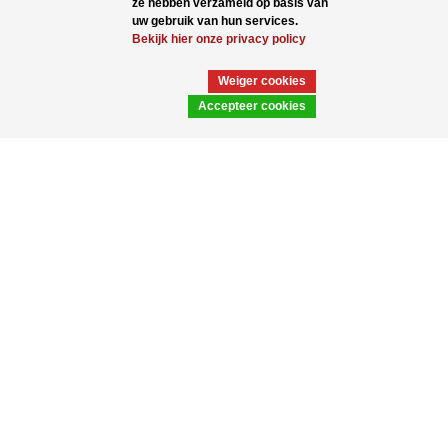
ze hebben verzameld op basis van
uw gebruik van hun services.
Bekijk hier onze privacy policy
Weiger cookies
Accepteer cookies
500 ml fles Basic
500 ml fles Combi
Round HDPE zwart
HDPE naturel 28.410
24.410