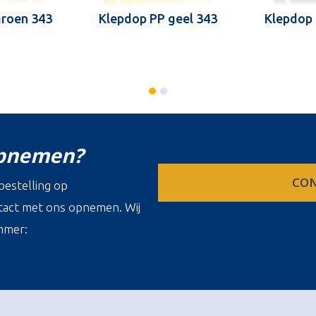
groen 343
Klepdop PP geel 343
Klepdop 
opnemen?
CON
estelling op
ontact met ons opnemen. Wij
mmer: