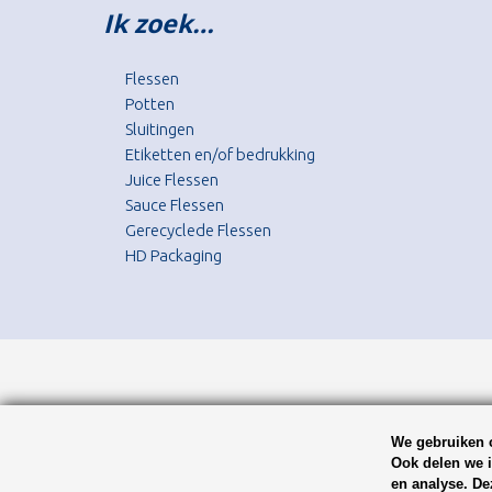
Ik zoek…
Flessen
Potten
Sluitingen
Etiketten en/of bedrukking
Juice Flessen
Sauce Flessen
Gerecyclede Flessen
HD Packaging
We gebruiken c
Ook delen we i
en analyse. De