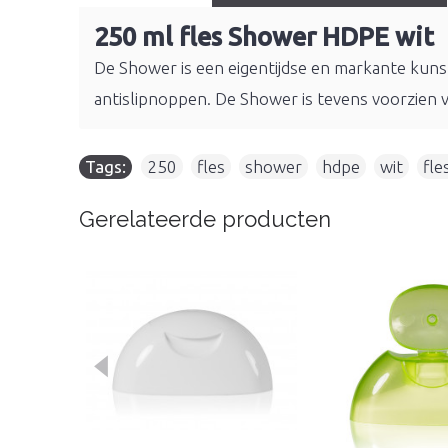
250 ml fles Shower HDPE wit
De Shower is een eigentijdse en markante kunst
antislipnoppen. De Shower is tevens voorzien
Tags:
250
,
fles
,
shower
,
hdpe
,
wit
,
fle
Gerelateerde producten