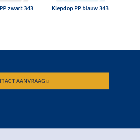
PP zwart 343
Klepdop PP blauw 343
Klep
TACT AANVRAAG