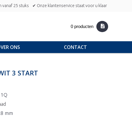
n vanaf 25 stuks
✔ Onze klantenservice staat voor u klaar
0 producten
VER ONS
CONTACT
WIT 3 START
01Q
aad
5.8 mm