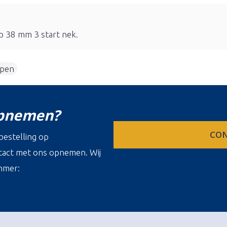
p 38 mm 3 start nek.
ppen
opnemen?
CON
estelling op
ontact met ons opnemen. Wij
mmer: