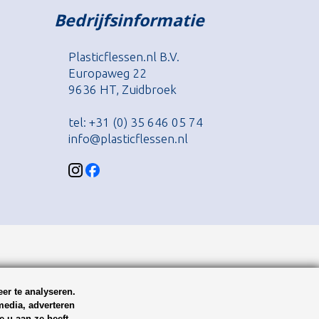
Bedrijfsinformatie
Plasticflessen.nl B.V.
Europaweg 22
9636 HT, Zuidbroek
tel: +31 (0) 35 646 05 74
info@plasticflessen.nl
er te analyseren.
media, adverteren
 u aan ze heeft