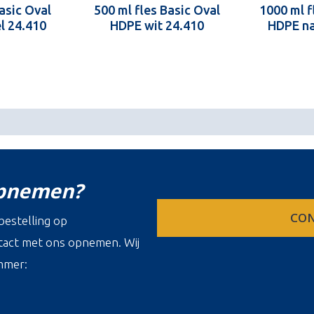
asic Oval
500 ml fles Basic Oval
1000 ml f
l 24.410
HDPE wit 24.410
HDPE na
opnemen?
CON
estelling op
ontact met ons opnemen. Wij
mmer: