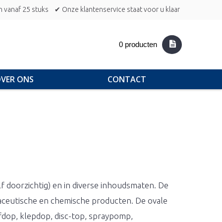
n vanaf 25 stuks
✔ Onze klantenservice staat voor u klaar
0 producten
VER ONS
CONTACT
alf doorzichtig) en in diverse inhoudsmaten. De
rmaceutische en chemische producten. De ovale
oefdop, klepdop, disc-top, spraypomp,