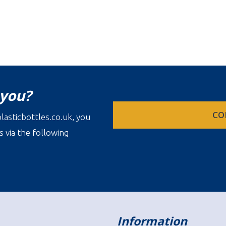
 you?
CO
lasticbottles.co.uk, you
s via the following
Information