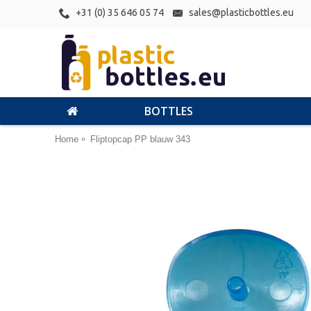
+31 (0) 35 646 05 74
sales@plasticbottles.eu
BOTTLES
Home
Fliptopcap PP blauw 343