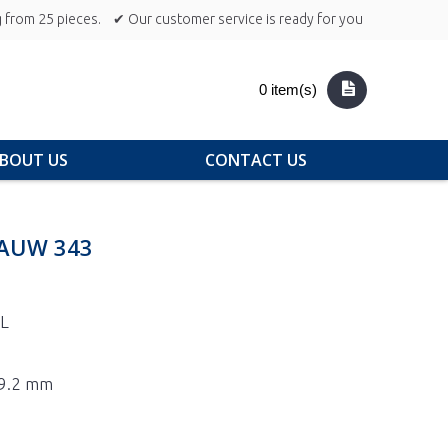
 from 25 pieces.
✔ Our customer service is ready for you
0 item(s)
BOUT US
CONTACT US
LAUW 343
L
29.2 mm