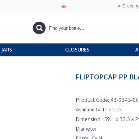
✔ Ordering
JARS
CLOSURES
A
FLIPTOPCAP PP B
Product Code:
43-0343-06
Availability:
In Stock
Dimension : 59.1 x 32.3 x 
Diameter :
Form : Oval