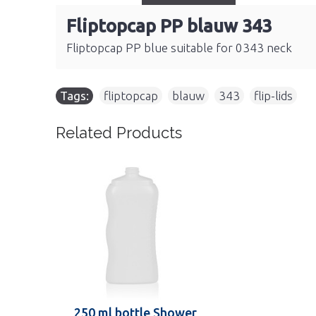
Fliptopcap PP blauw 343
Fliptopcap PP blue suitable for 0343 neck
Tags:
fliptopcap
,
blauw
,
343
,
flip-lids
Related Products
250 ml bottle Shower