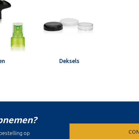
en
Deksels
opnemen?
CON
estelling op