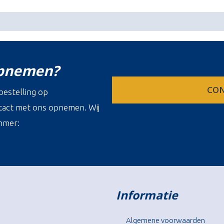
opnemen?
CON
estelling op
ontact met ons opnemen. Wij
mmer:
Informatie
Algemene voorwaarden