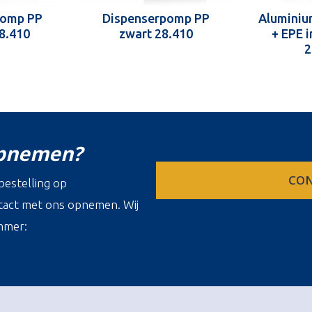
pomp PP
Dispenserpomp PP
Aluminiu
28.410
zwart 28.410
+ EPE 
2
opnemen?
CON
estelling op
ontact met ons opnemen. Wij
mmer: