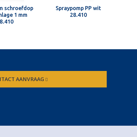
m schroefdop
Spraypomp PP wit
inlage 1 mm
28.410
8.410
TACT AANVRAAG