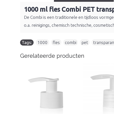
1000 ml fles Combi PET trans
De Combi is een traditionele en tijdloos vormge
o.a. reinigings, chemisch technische, cosmetis
Tags:
1000
,
fles
,
combi
,
pet
,
transparan
Gerelateerde producten