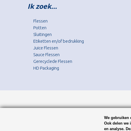
Ik zoek…
Flessen
Potten
Sluitingen
Etiketten en/of bedrukking
Juice Flessen
Sauce Flessen
Gerecyclede Flessen
HD Packaging
We gebruiken c
Ook delen we i
en analyse. De