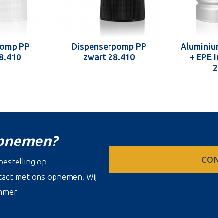
pomp PP
Dispenserpomp PP
Aluminiu
28.410
zwart 28.410
+ EPE 
2
opnemen?
CON
estelling op
ontact met ons opnemen. Wij
mmer: