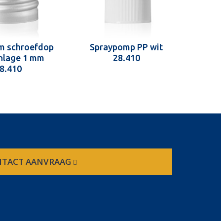
m schroefdop
Spraypomp PP wit
inlage 1 mm
28.410
8.410
TACT AANVRAAG