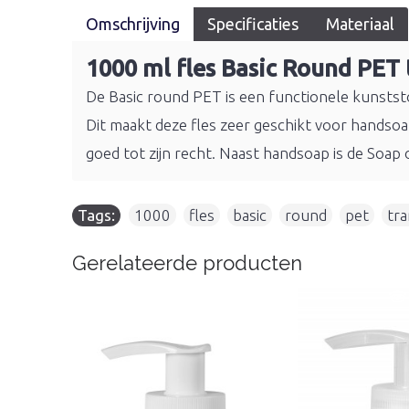
Omschrijving
Specificaties
Materiaal
1000 ml fles Basic Round PET 
De Basic round PET is een functionele kunststo
Dit maakt deze fles zeer geschikt voor handso
goed tot zijn recht. Naast handsoap is de Soa
Tags:
1000
,
fles
,
basic
,
round
,
pet
,
tr
Gerelateerde producten