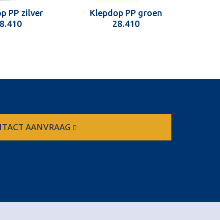
p PP zilver
Klepdop PP groen
Kl
8.410
28.410
TACT AANVRAAG