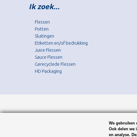
Ik zoek…
Flessen
Potten
Sluitingen
Etiketten en/of bedrukking
Juice Flessen
Sauce Flessen
Gerecyclede Flessen
HD Packaging
We gebruiken c
Ook delen we i
en analyse. De