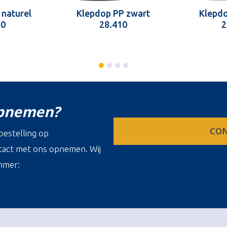
 naturel
Klepdop PP zwart
Klepdo
10
28.410
2
opnemen?
CON
estelling op
ontact met ons opnemen. Wij
mmer: