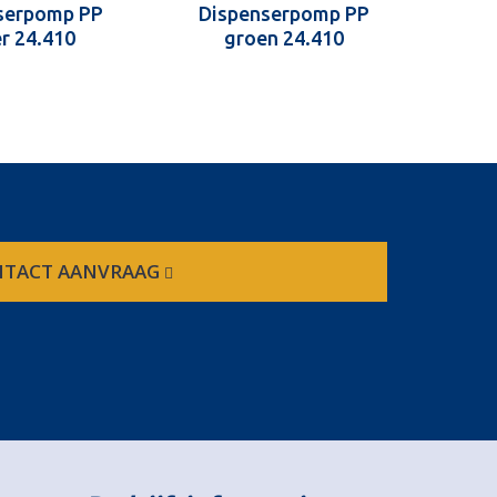
serpomp PP
Dispenserpomp PP
Di
er 24.410
groen 24.410
TACT AANVRAAG