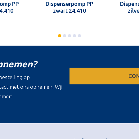
pomp PP
Dispenserpomp PP
Dispen
24.410
zwart 24.410
zilv
opnemen?
CON
estelling op
ontact met ons opnemen. Wij
mmer: