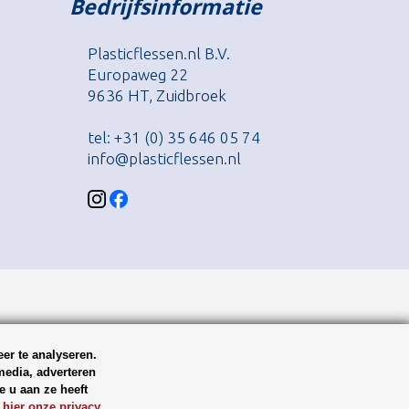
Bedrijfsinformatie
Plasticflessen.nl B.V.
Europaweg 22
9636 HT, Zuidbroek
tel: +31 (0) 35 646 05 74
info@plasticflessen.nl
er te analyseren.
media, adverteren
 u aan ze heeft
 hier onze privacy