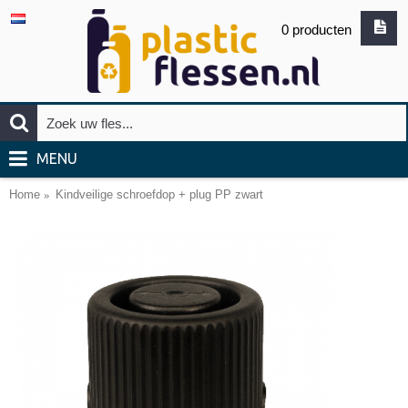
0 producten
MENU
Home
Kindveilige schroefdop + plug PP zwart