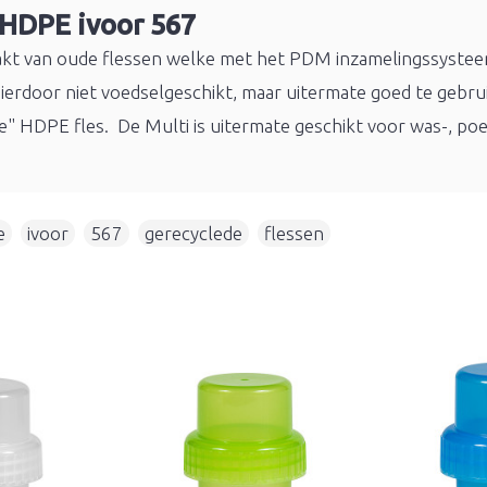
 HDPE ivoor 567
akt van oude flessen welke met het PDM inzamelingssyste
hierdoor niet voedselgeschikt, maar uitermate goed te gebru
we" HDPE fles.
De Multi is uitermate geschikt voor was-, po
e
,
ivoor
,
567
,
gerecyclede
,
flessen