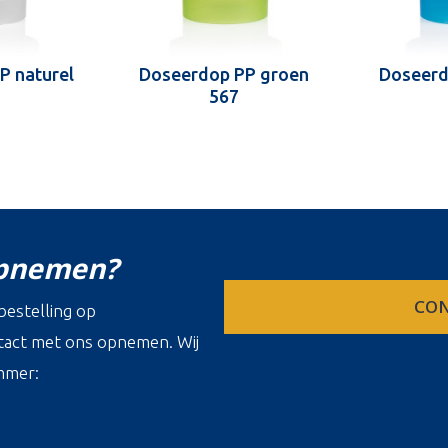
P naturel
Doseerdop PP groen
Doseerd
567
opnemen?
CON
estelling op
ontact met ons opnemen. Wij
mmer: